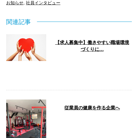
お知らせ
,
社員インタビュー
関連記事
【求人募集中】働きやすい職場環境
づくりに…
ただいま鴨川市に拠点を構え千葉
県で活動している「株式会社髙明
工業」では、塗装工事・足場工事
に携わって …
従業員の健康を作る企業へ
先日、株式会社髙明工業は千葉県
鴨川市で人気のスポーツジム
『KAMOGAWA男塾』さんと法人
契約を結ば …