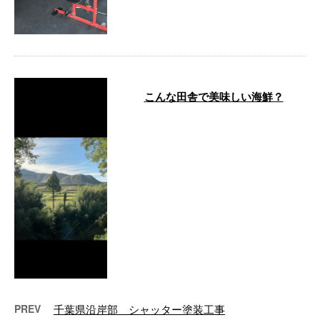
こんな田舎で美味しい海鮮？
今日は、千葉県鴨川市から30分位
の所にある君津市の『田舎レスト
ランじんべえ』さんで打ち合わせ
でした！ …
PREV
千葉県沿岸部 シャッター塗装工事