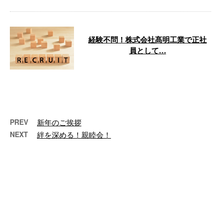
経験不問！株式会社髙明工業で正社
員として…
株式会社髙明工業では、ともに成
長していける新しい仲間を募集し
ています。 弊社は千葉県鴨川市
を拠点に、 …
PREV
新年のご挨拶
NEXT
絆を深める！親睦会！
最近の投稿