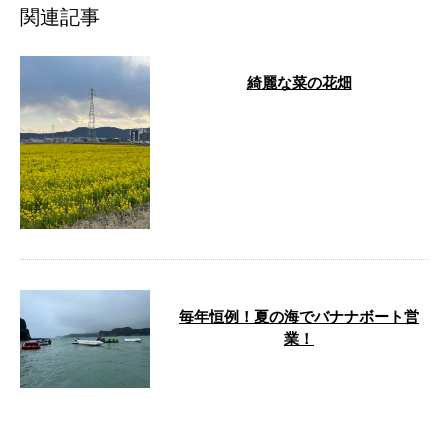
関連記事
綺麗な菜の花畑
こんにちは！株式会社髙明工業で
す。弊社は千葉県鴨川市に拠点を
構え、塗装工事や足場工事・解体
工事などを …
毎年恒例！夏の海でバナナボート営
業！
さて、今回は毎年恒例の従業員達
と夏の海でバナナボートの営業を
ご紹介します！ 関東一の綺麗さ
で有名な守 …