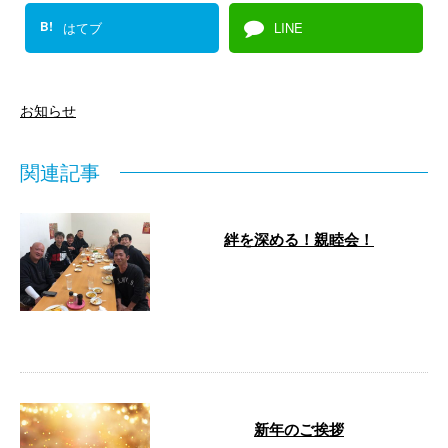
B!
はてブ
LINE
お知らせ
関連記事
絆を深める！親睦会！
株式会社髙明工業の親睦会の様子
をご紹介します！ 和やかな雰囲
気の中、社員が一つになって楽し
い時間を過 …
新年のご挨拶