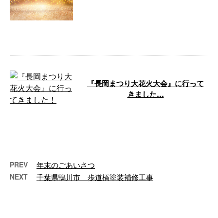
皆様、新年あけましておめでとう
ございます。 昨年は数々のご支
援を賜り、心より感謝しておりま
す。 本年 …
『長岡まつり大花火大会』に行って
きました…
先日、生まれ故郷の新潟県に数年
ぶりにお墓参りに行ってきまし
た。 その際、『長岡まつり大花
火大会』が開 …
PREV
年末のごあいさつ
NEXT
千葉県鴨川市 歩道橋塗装補修工事